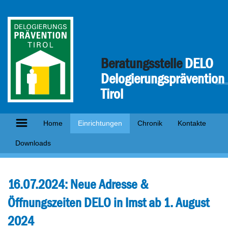
Beratungsstelle
DELO
Delogierungsprävention
Tirol
Home
Einrichtungen
Chronik
Kontakte
Downloads
16.07.2024: Neue Adresse &
Öffnungszeiten DELO in Imst ab 1. August
2024