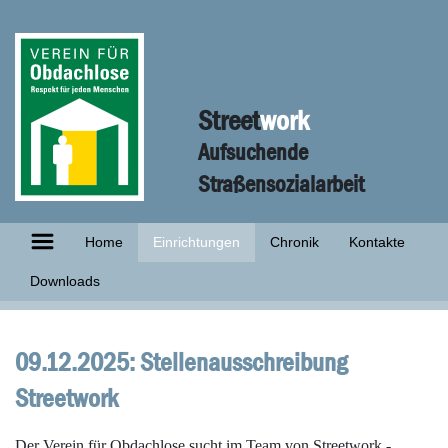
Street
work
Aufsuchende
Straßensozialarbeit
Home
Einrichtungen
Chronik
Kontakte
Downloads
09.12.2025: Stellenausschreibung
Streetwork
Der Verein für Obdachlose sucht im Team von Streetwork -